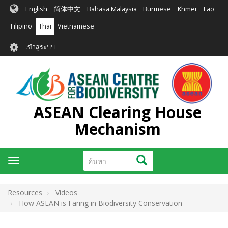
ข้าม
English
简体中文
Bahasa Malaysia
Burmese
Khmer
Lao
ไป
ยัง
Filipino
Thai
Vietnamese
เนื้อหา
User
หลัก
เข้าสู่ระบบ
account
menu
ASEAN Clearing House
Mechanism
ค้นหา
ค้นหา
Toggle
navigation
Resources
Videos
How ASEAN is Faring in Biodiversity Conservation