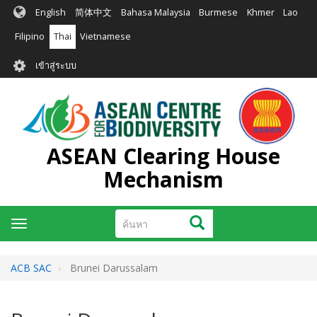
ข้าม
English
简体中文
Bahasa Malaysia
Burmese
Khmer
Lao
ไป
ยัง
Filipino
Thai
Vietnamese
เนื้อหา
User
หลัก
เข้าสู่ระบบ
account
menu
ASEAN Clearing House
Mechanism
ค้นหา
ค้นหา
Toggle
navigation
ACB SAC
Brunei Darussalam