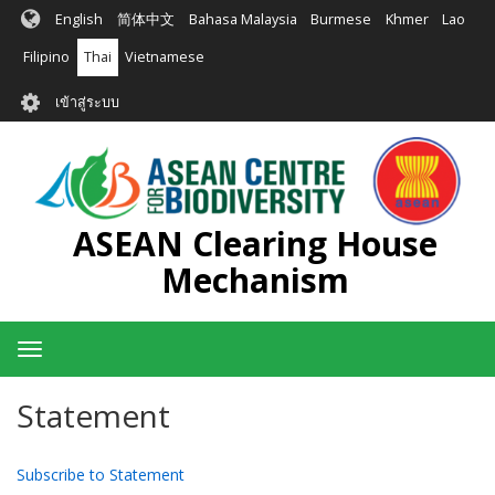
ข้าม
English
简体中文
Bahasa Malaysia
Burmese
Khmer
Lao
ไป
ยัง
Filipino
Thai
Vietnamese
เนื้อหา
User
หลัก
เข้าสู่ระบบ
account
menu
ASEAN Clearing House
Mechanism
Toggle
navigation
Statement
Subscribe to Statement