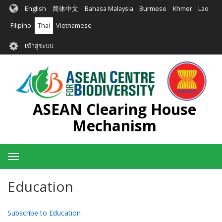
ข้าม
English
简体中文
Bahasa Malaysia
Burmese
Khmer
Lao
ไป
ยัง
Filipino
Thai
Vietnamese
เนื้อหา
User
หลัก
เข้าสู่ระบบ
account
menu
ASEAN Clearing House
Mechanism
Toggle
navigation
Education
Subscribe to Education