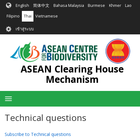
ข้าม
English
简体中文
Bahasa Malaysia
Burmese
Khmer
Lao
ไป
ยัง
Filipino
Thai
Vietnamese
เนื้อหา
User
หลัก
เข้าสู่ระบบ
account
menu
ASEAN Clearing House
Mechanism
Toggle
navigation
Technical questions
Subscribe to Technical questions