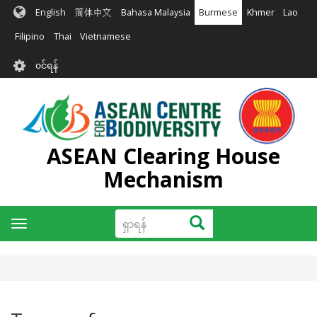
အဓိက
English
简体中文
Bahasa Malaysia
Burmese
Khmer
Lao
အကြောင်းအရာ
သို့
Filipino
Thai
Vietnamese
သွား
User
မည်
၀င်ရန်
account
menu
ASEAN Clearing House
Mechanism
ရှာ
ရှာရန်
Toggle
ရန်
navigation