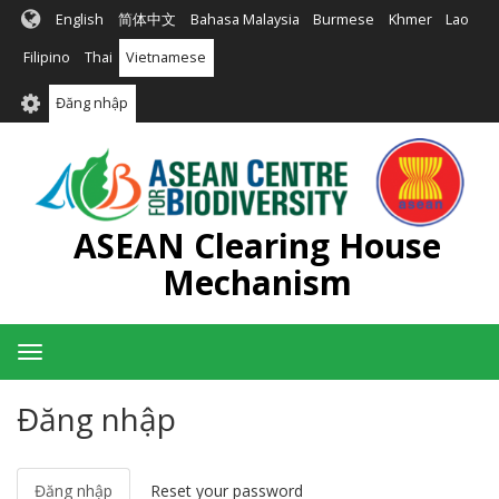
Nhảy
English
简体中文
Bahasa Malaysia
Burmese
Khmer
Lao
đến
nội
Filipino
Thai
Vietnamese
dung
User
Đăng nhập
account
menu
ASEAN Clearing House
Mechanism
Toggle
navigation
Đăng nhập
Đăng nhập
(tab
Reset your password